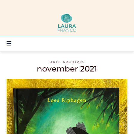
Laura
Franco
DOENER,
DENKER
OF
VOELER?
SAMEN
ZOEKEN
DATE ARCHIVES
november 2021
WE
EEN
WEG!