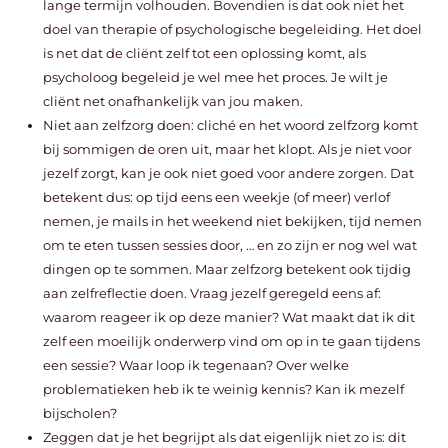
lange termijn volhouden. Bovendien is dat ook niet het
doel van therapie of psychologische begeleiding. Het doel
is net dat de cliënt zelf tot een oplossing komt, als
psycholoog begeleid je wel mee het proces. Je wilt je
cliënt net onafhankelijk van jou maken.
Niet aan zelfzorg doen: cliché en het woord zelfzorg komt
bij sommigen de oren uit, maar het klopt. Als je niet voor
jezelf zorgt, kan je ook niet goed voor andere zorgen. Dat
betekent dus: op tijd eens een weekje (of meer) verlof
nemen, je mails in het weekend niet bekijken, tijd nemen
om te eten tussen sessies door, … en zo zijn er nog wel wat
dingen op te sommen. Maar zelfzorg betekent ook tijdig
aan zelfreflectie doen. Vraag jezelf geregeld eens af:
waarom reageer ik op deze manier? Wat maakt dat ik dit
zelf een moeilijk onderwerp vind om op in te gaan tijdens
een sessie? Waar loop ik tegenaan? Over welke
problematieken heb ik te weinig kennis? Kan ik mezelf
bijscholen?
Zeggen dat je het begrijpt als dat eigenlijk niet zo is: dit