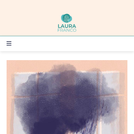
Laura
Franco
DOENER,
DENKER
OF
VOELER?
SAMEN
ZOEKEN
WE
EEN
WEG!