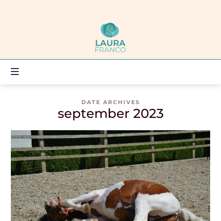
Laura
Franco
DOENER,
DENKER
OF
VOELER?
SAMEN
ZOEKEN
DATE ARCHIVES
september 2023
WE
EEN
WEG!