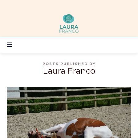
Laura
Franco
DOENER,
DENKER
OF
VOELER?
SAMEN
ZOEKEN
POSTS PUBLISHED BY
Laura Franco
WE
EEN
WEG!